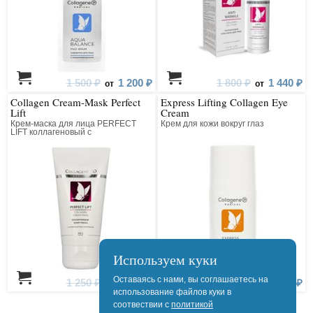
1 500 ₽
1 200 ₽
1 800 ₽
1 440 ₽
от
от
Collagen Cream-Mask Perfect
Express Lifting Collagen Eye
Lift
Cream
Крем-маска для лица PERFECT
Крем для кожи вокруг глаз
LIFT коллагеновый с
антивозрастным компонентом
Используем куки
Оставаясь с нами, вы соглашаетесь на
1 250 ₽
1 000 ₽
1 700 ₽
1 360 ₽
от
от
использование файлов куки в
соотвествии с
политикой