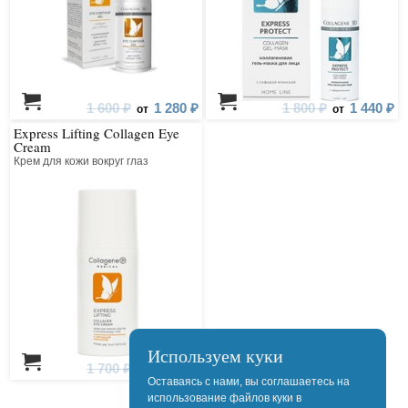
1 600 ₽
1 280 ₽
1 800 ₽
1 440 ₽
от
от
Express Lifting Collagen Eye
Cream
Крем для кожи вокруг глаз
Используем куки
1 700 ₽
1 360 ₽
от
Оставаясь с нами, вы соглашаетесь на
использование файлов куки в