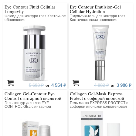
Eye Contour Fluid Cellular
Eye Contour Emulsion-Gel
Longevity
Cellular Hydration
Флюид для контура глаз Клеточное
Эмульсия-гель для контура глаз
обновление
Клеточное восстановление
5 693 ₽
4 554 ₽
4 982 ₽
3 986 ₽
от
от
Collagen Gel-Contour Eye
Collagen Gel-Mask Express
Control с янтарной кислотой
Protect с софорой японской
Гель-контур для глаз EYE
Гель-маска EXPRESS PROTECT с
CONTROL GEL с янтарной
софорой японской коллагеновая
кислотой коллагеновый
для лица