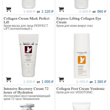
1 400 ₽
1 120 ₽
1 200 ₽
960 ₽
от
от
Collagen Cream-Mask Perfect
Express Lifting Collagen Eye
Lift
Cream
Крем-маска для лица PERFECT
Крем для кожи вокруг глаз
LIFT коллагеновый с
антивозрастным компонентом
1 250 ₽
1 000 ₽
1 700 ₽
1 360 ₽
от
от
Intensive Recovery Cream 72
Collagen Foot Cream Venitonic
hours of Hydration
Крем для ног VENOTONIC
Интенсивно восстанавливающий
крем 72 часа Увлажнения