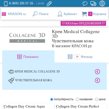
8 (800) 333-27-26
с 10:00
KRASON.ru
Поиск
Кабинет
Корзина
0
KRASные ПРЕДЛОЖЕНИЯ
Крем Medical Collagene
3D
Чувствительная кожа
В магазине КРАСОН.ру
Показано
Фильтр
19
КРЕМ MEDICAL COLLAGENE 3D
ЧУВСТВИТЕЛЬНАЯ КОЖА
популярность
название
цена
Collagen Day Cream Aqua
Collagen Day Cream Perfect