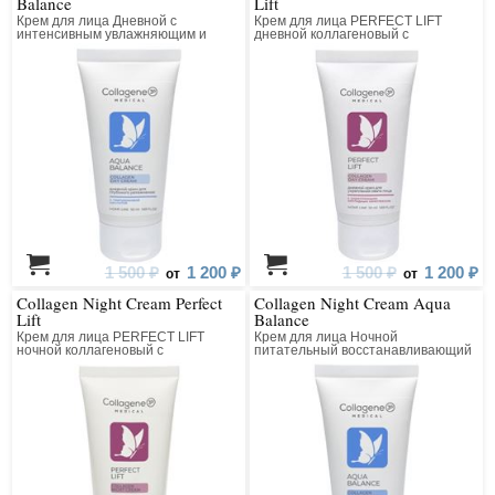
Balance
Lift
Крем для лица Дневной с
Крем для лица PERFECT LIFT
интенсивным увлажняющим и
дневной коллагеновый с
лифтинг действием
матриксилом
1 500 ₽
1 200 ₽
1 500 ₽
1 200 ₽
от
от
Collagen Night Cream Perfect
Collagen Night Cream Aqua
Lift
Balance
Крем для лица PERFECT LIFT
Крем для лица Ночной
ночной коллагеновый с
питательный восстанавливающий
матриксилом