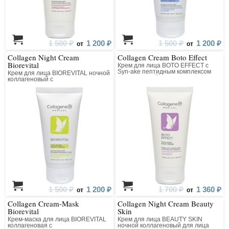
1 500 ₽
1 200 ₽
1 500 ₽
1 200 ₽
от
от
Collagen Night Cream
Collagen Cream Boto Effect
Biorevital
Крем для лица BOTO EFFECT с
Syn-ake пептидным комплексом
Крем для лица BIOREVITAL ночной
коллагеновый
коллагеновый с
восстанавливающим комплексом
1 500 ₽
1 200 ₽
1 700 ₽
1 360 ₽
от
от
Collagen Cream-Mask
Collagen Night Cream Beauty
Biorevital
Skin
Крем-маска для лица BIOREVITAL
Крем для лица BEAUTY SKIN
коллагеновая с
ночной коллагеновый для лица