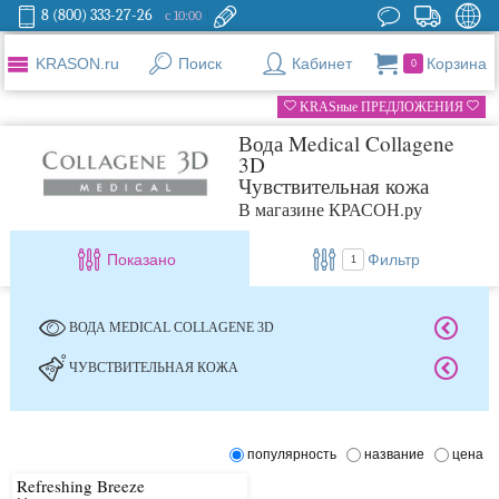
8 (800) 333-27-26
с 10:00
KRASON.ru
Поиск
Кабинет
Корзина
0
KRASные ПРЕДЛОЖЕНИЯ
Вода Medical Collagene
3D
Чувствительная кожа
В магазине КРАСОН.ру
Показано
Фильтр
1
ВОДА MEDICAL COLLAGENE 3D
ЧУВСТВИТЕЛЬНАЯ КОЖА
популярность
название
цена
Refreshing Breeze