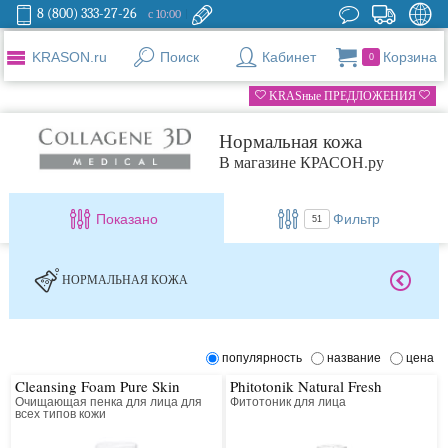
8 (800) 333-27-26
с 10:00
KRASON.ru
Поиск
Кабинет
Корзина
0
KRASные ПРЕДЛОЖЕНИЯ
Нормальная кожа
В магазине КРАСОН.ру
Показано
Фильтр
51
НОРМАЛЬНАЯ КОЖА
популярность
название
цена
Cleansing Foam Pure Skin
Phitotonik Natural Fresh
Очищающая пенка для лица для
Фитотоник для лица
всех типов кожи