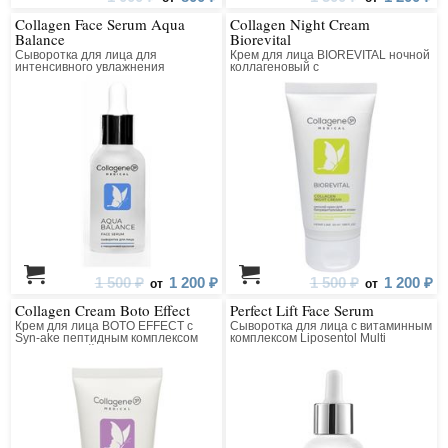
Collagen Face Serum Aqua
Collagen Night Cream
Balance
Biorevital
Сыворотка для лица для
Крем для лица BIOREVITAL ночной
интенсивного увлажнения
коллагеновый с
восстанавливающим комплексом
1 500 ₽
1 200 ₽
1 500 ₽
1 200 ₽
от
от
Collagen Cream Boto Effect
Perfect Lift Face Serum
Крем для лица BOTO EFFECT с
Сыворотка для лица с витаминным
Syn-ake пептидным комплексом
комплексом Liposentol Multi
коллагеновый