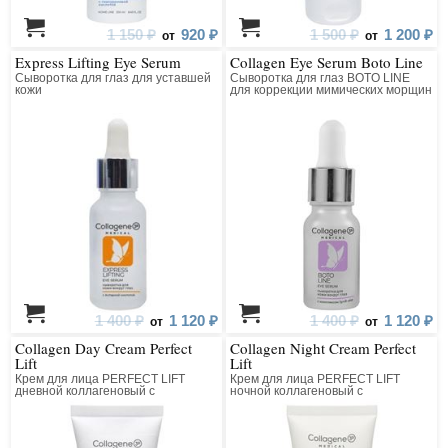
1 150 ₽
920 ₽
1 500 ₽
1 200 ₽
от
от
Express Lifting Eye Serum
Collagen Eye Serum Boto Line
Сыворотка для глаз для уставшей
Сыворотка для глаз BOTO LINE
кожи
для коррекции мимических морщин
коллагеновая с пептидным
комплексом
1 400 ₽
1 120 ₽
1 400 ₽
1 120 ₽
от
от
Collagen Day Cream Perfect
Collagen Night Cream Perfect
Lift
Lift
Крем для лица PERFECT LIFT
Крем для лица PERFECT LIFT
дневной коллагеновый с
ночной коллагеновый с
матриксилом
матриксилом