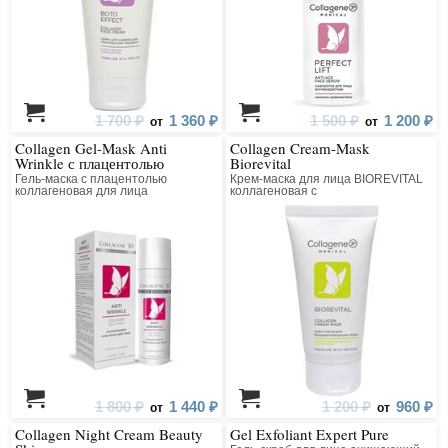
1 700 ₽
1 360 ₽
1 500 ₽
1 200 ₽
от
от
Collagen Gel-Mask Anti
Collagen Cream-Mask
Wrinkle с плацентолью
Biorevital
Гель-маска с плацентолью
Крем-маска для лица BIOREVITAL
коллагеновая для лица
коллагеновая с
восстанавливающим комплексом
1 800 ₽
1 440 ₽
1 200 ₽
960 ₽
от
от
Collagen Night Cream Beauty
Gel Exfoliant Expert Pure