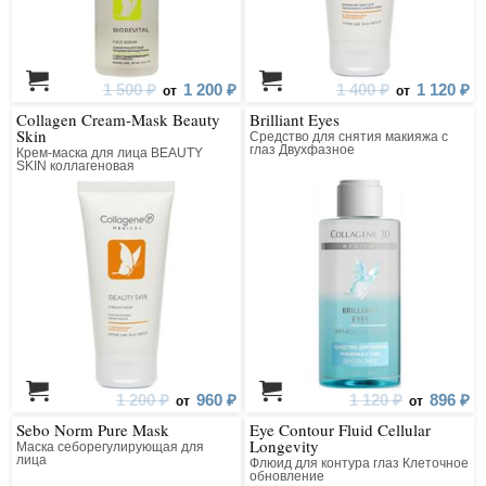
1 500 ₽
1 200 ₽
1 400 ₽
1 120 ₽
от
от
Collagen Cream-Mask Beauty
Brilliant Eyes
Skin
Средство для снятия макияжа с
глаз Двухфазное
Крем-маска для лица BEAUTY
SKIN коллагеновая
1 200 ₽
960 ₽
1 120 ₽
896 ₽
от
от
Sebo Norm Pure Mask
Eye Contour Fluid Cellular
Longevity
Маска себорегулирующая для
лица
Флюид для контура глаз Клеточное
обновление