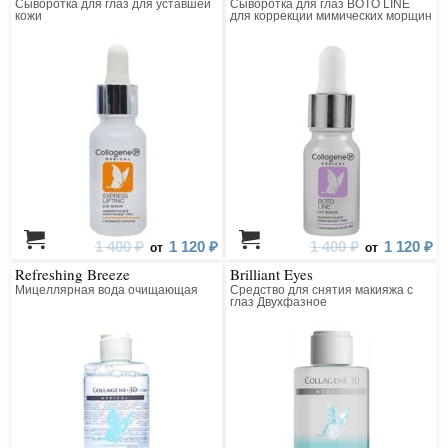
Сыворотка для глаз для уставшей
Сыворотка для глаз BOTO LINE
кожи
для коррекции мимических морщин
коллагеновая с пептидным
комплексом
1 400 ₽
1 120 ₽
1 400 ₽
1 120 ₽
от
от
Refreshing Breeze
Brilliant Eyes
Мицеллярная вода очищающая
Средство для снятия макияжа с
глаз Двухфазное