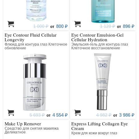
1 000 ₽
800 ₽
1 120 ₽
896 ₽
от
от
Eye Contour Fluid Cellular
Eye Contour Emulsion-Gel
Longevity
Cellular Hydration
Флюид для контура глаз Клеточное
Эмульсия-гель для контура глаз
обновление
Клеточное восстановление
5 693 ₽
4 554 ₽
4 982 ₽
3 986 ₽
от
от
Make Up Remover
Express Lifting Collagen Eye
Cream
Средство для снятия макияжа
Деликатное
Крем для кожи вокруг глаз