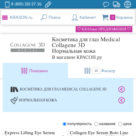
8 (800) 333-27-26
KRASON.ru
Поиск
Кабинет
Корзина
0
KRASные ПРЕДЛОЖЕНИЯ
Косметика для глаз Medical
Collagene 3D
Нормальная кожа
В магазине КРАСОН.ру
Показано
Фильтр
10
КОСМЕТИКА ДЛЯ ГЛАЗ MEDICAL COLLAGENE 3D
НОРМАЛЬНАЯ КОЖА
популярность
название
цена
Express Lifting Eye Serum
Collagen Eye Serum Boto Line