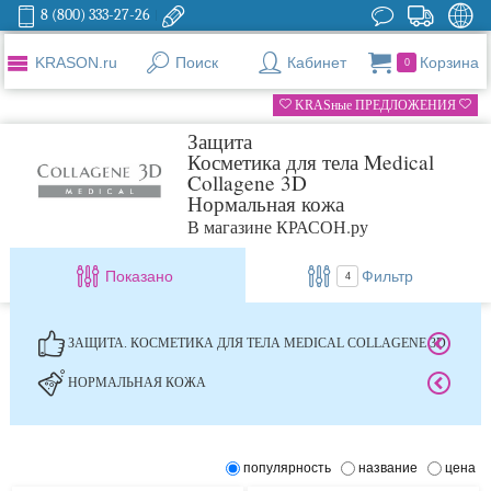
8 (800) 333-27-26
KRASON.ru
Поиск
Кабинет
Корзина
0
KRASные ПРЕДЛОЖЕНИЯ
Защита
Косметика для тела Medical
Collagene 3D
Нормальная кожа
В магазине КРАСОН.ру
Показано
Фильтр
4
ЗАЩИТА. КОСМЕТИКА ДЛЯ ТЕЛА MEDICAL COLLAGENE 3D
НОРМАЛЬНАЯ КОЖА
популярность
название
цена