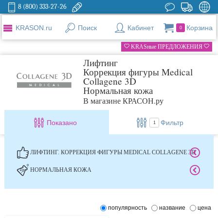
8 (800) 333-27-26
KRASON.ru
Поиск
Кабинет
Корзина
0
KRASные ПРЕДЛОЖЕНИЯ
Лифтинг
Коррекция фигуры Medical
Collagene 3D
Нормальная кожа
В магазине КРАСОН.ру
Показано
Фильтр
1
ЛИФТИНГ. КОРРЕКЦИЯ ФИГУРЫ MEDICAL COLLAGENE 3D
НОРМАЛЬНАЯ КОЖА
популярность
название
цена