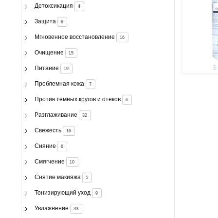
Детоксикация
4
Защита
6
Мгновенное восстановление
16
Очищение
15
1
Питание
19
Проблемная кожа
7
Против темных кругов и отеков
6
Разглаживание
32
Свежесть
16
Сияние
6
Смягчение
10
Снятие макияжа
5
Тонизирующий уход
9
Увлажнение
33