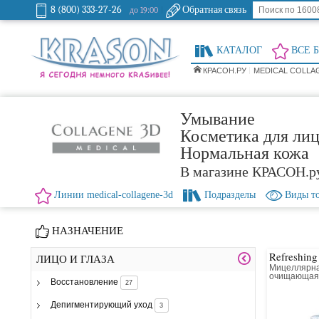
8 (800) 333-27-26
Обратная связь
до 19:00
КАТАЛОГ
ВСЕ 
КРАСОН.РУ
MEDICAL COLLA
Умывание
Косметика для лиц
Нормальная кожа
В магазине КРАСОН.р
Линии medical-collagene-3d
Подразделы
Виды т
НАЗНАЧЕНИЕ
Refreshing
ЛИЦО И ГЛАЗА
Мицеллярна
очищающа
Восстановление
27
Депигментирующий уход
3