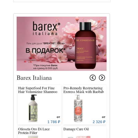
Barex Italiana
Hair Superfood For Fine
Pro-Remedy Restructuring
Hair Superfood For
Hair Volumizing Shampoo
Express Mask with Baobab
Hair Volumizing
and Channel Wrack
Conditioner
от
от
1 786 ₽
2 326 ₽
Olioseta Oro Di Luce
Damage Care Oil
Permesse Expert's D
Protein Filler
Balancing Shampo