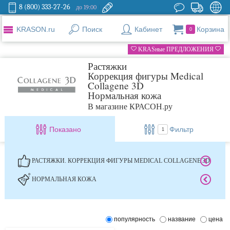
8 (800) 333-27-26
до 19:00
KRASON.ru
Поиск
Кабинет
Корзина
0
KRASные ПРЕДЛОЖЕНИЯ
Растяжки
Коррекция фигуры Medical
Collagene 3D
Нормальная кожа
В магазине КРАСОН.ру
Показано
Фильтр
1
РАСТЯЖКИ. КОРРЕКЦИЯ ФИГУРЫ MEDICAL COLLAGENE 3D
НОРМАЛЬНАЯ КОЖА
популярность
название
цена