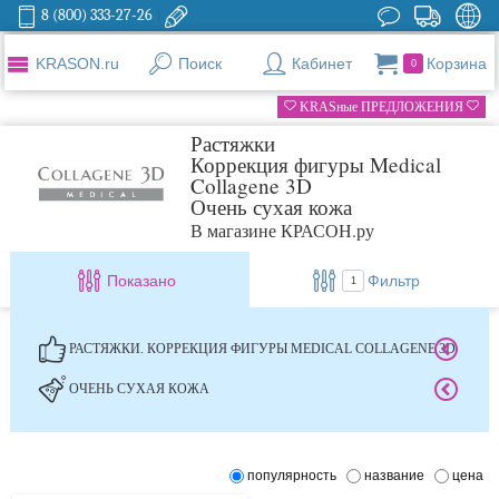
8 (800) 333-27-26
KRASON.ru
Поиск
Кабинет
Корзина
0
KRASные ПРЕДЛОЖЕНИЯ
Растяжки
Коррекция фигуры Medical
Collagene 3D
Очень сухая кожа
В магазине КРАСОН.ру
Показано
Фильтр
1
РАСТЯЖКИ. КОРРЕКЦИЯ ФИГУРЫ MEDICAL COLLAGENE 3D
ОЧЕНЬ СУХАЯ КОЖА
популярность
название
цена