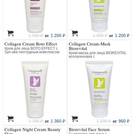
1 500 ₽
1 200 ₽
1 500 ₽
1 200 ₽
от
от
Collagen Cream Boto Effect
Collagen Cream-Mask
Biorevital
Крем для лица BOTO EFFECT с
Syn-ake пептидным комплексом
Крем-маска для лица BIOREVITAL
коллагеновый
коллагеновая с
восстанавливающим комплексом
1 700 ₽
1 360 ₽
1 200 ₽
960 ₽
от
от
Collagen Night Cream Beauty
Biorevital Face Serum
Skin