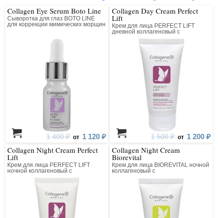
Collagen Eye Serum Boto Line
Collagen Day Cream Perfect
Lift
Сыворотка для глаз BOTO LINE
для коррекции мимических морщин
Крем для лица PERFECT LIFT
коллагеновая с пептидным
дневной коллагеновый с
комплексом
матриксилом
1 400 ₽
1 120 ₽
1 500 ₽
1 200 ₽
от
от
Collagen Night Cream Perfect
Collagen Night Cream
Lift
Biorevital
Крем для лица PERFECT LIFT
Крем для лица BIOREVITAL ночной
ночной коллагеновый с
коллагеновый с
матриксилом
восстанавливающим комплексом