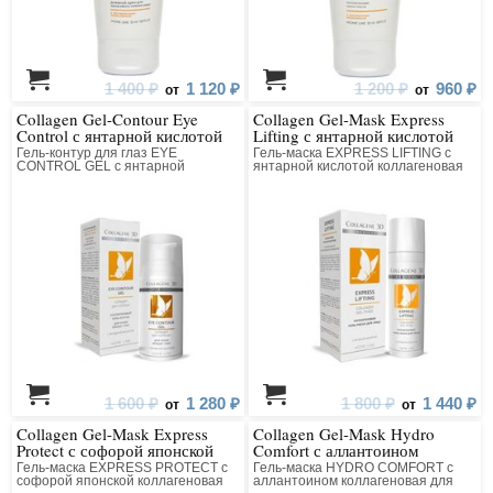
1 400 ₽
1 120 ₽
1 200 ₽
960 ₽
от
от
Collagen Gel-Contour Eye
Collagen Gel-Mask Express
Control с янтарной кислотой
Lifting с янтарной кислотой
Гель-контур для глаз EYE
Гель-маска EXPRESS LIFTING с
CONTROL GEL с янтарной
янтарной кислотой коллагеновая
кислотой коллагеновый
для лица
1 600 ₽
1 280 ₽
1 800 ₽
1 440 ₽
от
от
Collagen Gel-Mask Express
Collagen Gel-Mask Hydro
Protect с софорой японской
Comfort с аллантоином
Гель-маска EXPRESS PROTECT с
Гель-маска HYDRO COMFORT с
софорой японской коллагеновая
аллантоином коллагеновая для