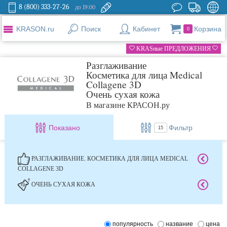
8 (800) 333-27-26
до 19:00
KRASON.ru
Поиск
Кабинет
Корзина
0
KRASные ПРЕДЛОЖЕНИЯ
Разглаживание
Косметика для лица Medical
Collagene 3D
Очень сухая кожа
В магазине КРАСОН.ру
Показано
Фильтр
15
РАЗГЛАЖИВАНИЕ. КОСМЕТИКА ДЛЯ ЛИЦА MEDICAL
COLLAGENE 3D
ОЧЕНЬ СУХАЯ КОЖА
популярность
название
цена