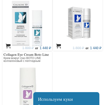
для лица
лица
1 800 ₽
1 440 ₽
1 800 ₽
1 440 ₽
от
от
Collagen Eye Cream Boto Line
Крем вокруг глаз BOTO LINE
коллагеновый с пептидным
комплексом
Используем куки