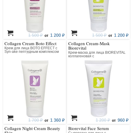
1 500 ₽
1 200 ₽
1 500 ₽
1 200 ₽
от
от
Collagen Cream Boto Effect
Collagen Cream-Mask
Biorevital
Крем для лица BOTO EFFECT с
Syn-ake пептидным комплексом
Крем-маска для лица BIOREVITAL
коллагеновый
коллагеновая с
восстанавливающим комплексом
1 700 ₽
1 360 ₽
1 200 ₽
960 ₽
от
от
Collagen Night Cream Beauty
Biorevital Face Serum
Skin