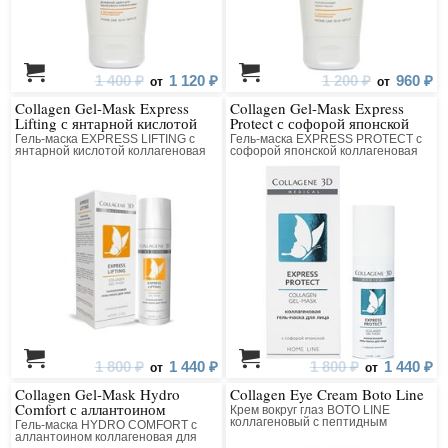
1 400 ₽
1 120 ₽
1 200 ₽
960 ₽
от
от
Collagen Gel-Mask Express
Collagen Gel-Mask Express
Lifting с янтарной кислотой
Protect с софорой японской
Гель-маска EXPRESS LIFTING с
Гель-маска EXPRESS PROTECT с
янтарной кислотой коллагеновая
софорой японской коллагеновая
для лица
для лица
1 800 ₽
1 440 ₽
1 800 ₽
1 440 ₽
от
от
Collagen Gel-Mask Hydro
Collagen Eye Cream Boto Line
Comfort с аллантоином
Крем вокруг глаз BOTO LINE
коллагеновый с пептидным
Гель-маска HYDRO COMFORT с
комплексом
аллантоином коллагеновая для