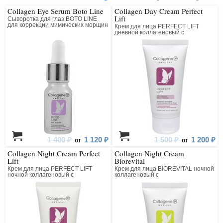
Collagen Eye Serum Boto Line
Collagen Day Cream Perfect
Lift
Сыворотка для глаз BOTO LINE
для коррекции мимических морщин
Крем для лица PERFECT LIFT
коллагеновая с пептидным
дневной коллагеновый с
комплексом
матриксилом
1 400 ₽
1 120 ₽
1 500 ₽
1 200 ₽
от
от
Collagen Night Cream Perfect
Collagen Night Cream
Lift
Biorevital
Крем для лица PERFECT LIFT
Крем для лица BIOREVITAL ночной
ночной коллагеновый с
коллагеновый с
матриксилом
восстанавливающим комплексом