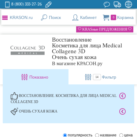
8 (800) 333-27-26
KRASON.ru
Поиск
Кабинет
Корзина
0
KRASные ПРЕДЛОЖЕНИЯ
Восстановление
Косметика для лица Medical
Collagene 3D
Очень сухая кожа
В магазине КРАСОН.ру
Показано
Фильтр
14
ВОССТАНОВЛЕНИЕ. КОСМЕТИКА ДЛЯ ЛИЦА MEDICAL
COLLAGENE 3D
ОЧЕНЬ СУХАЯ КОЖА
популярность
название
цена