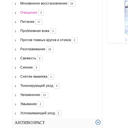
Мгновенное восстановление
16
Очищение
3
Питание
17
Проблемная кожа
2
1
Против темных кругов и отеков
2
Разглаживание
18
Свежесть
3
Сияние
4
Снятие макияжа
1
Тонизирующий уход
4
Увлажнение
21
Умывание
2
Успокаивающий уход
2
АНТИВОЗРАСТ