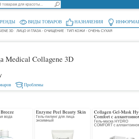
БРЕНДЫ
ВИДЫ ТОВАРОВ
НАЗНАЧЕНИЯ
ИНФОРМА
GENE 3D
ЛИЦО И ГЛАЗА - ОЧИЩЕНИЕ
ТИП КОЖИ - ОЧЕНЬ СУХАЯ
а Medical Collagene 3D
у
оваров
Проблемы
 Breeze
Enzyme Peel Beauty Skin
Collagen Gel-Mask Hy
Comfort с аллантоино
я вода
Гель-пилинг для лица
я
энзимный
Гель-маска HYDRO
COMFORT с аллантоино
коллагеновая для лица