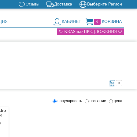
Доставка
Выберите Регион
Отзывы
КАБИНЕТ
КОРЗИНА
ЦИЯ
0
KRASные ПРЕДЛОЖЕНИЯ
3
популярность
название
цена
dro
м
м