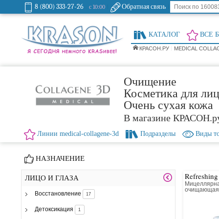
8 (800) 333-27-26
Обратная связь
с 10:00
КАТАЛОГ
ВСЕ 
КРАСОН.РУ
MEDICAL COLLA
Очищение
Косметика для лиц
Очень сухая кожа
В магазине КРАСОН.р
Линии medical-collagene-3d
Подразделы
Виды т
НАЗНАЧЕНИЕ
Refreshing
ЛИЦО И ГЛАЗА
Мицеллярна
очищающа
Восстановление
17
Детоксикация
1