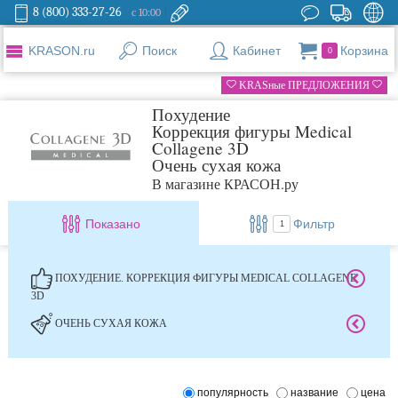
8 (800) 333-27-26
с 10:00
KRASON.ru
Поиск
Кабинет
Корзина
0
KRASные ПРЕДЛОЖЕНИЯ
Похудение
Коррекция фигуры Medical
Collagene 3D
Очень сухая кожа
В магазине КРАСОН.ру
Показано
Фильтр
1
ПОХУДЕНИЕ. КОРРЕКЦИЯ ФИГУРЫ MEDICAL COLLAGENE
3D
ОЧЕНЬ СУХАЯ КОЖА
популярность
название
цена