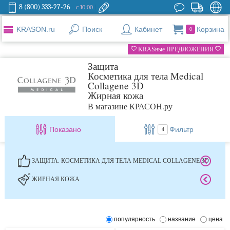
8 (800) 333-27-26
с 10:00
KRASON.ru
Поиск
Кабинет
Корзина
0
KRASные ПРЕДЛОЖЕНИЯ
Защита
Косметика для тела Medical
Collagene 3D
Жирная кожа
В магазине КРАСОН.ру
Показано
Фильтр
4
ЗАЩИТА. КОСМЕТИКА ДЛЯ ТЕЛА MEDICAL COLLAGENE 3D
ЖИРНАЯ КОЖА
популярность
название
цена