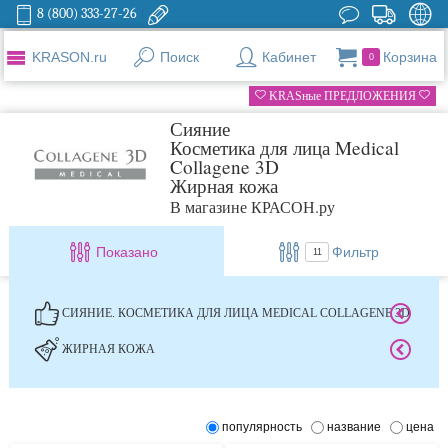
8 (800) 333-27-26
KRASON.ru
Поиск
Кабинет
Корзина
0
KRASные ПРЕДЛОЖЕНИЯ
Сияние
Косметика для лица Medical
Collagene 3D
Жирная кожа
В магазине КРАСОН.ру
Показано
Фильтр
11
СИЯНИЕ. КОСМЕТИКА ДЛЯ ЛИЦА MEDICAL COLLAGENE 3D
ЖИРНАЯ КОЖА
популярность
название
цена