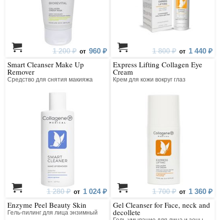
1 200 ₽
960 ₽
1 800 ₽
1 440 ₽
от
от
Smart Cleanser Make Up
Express Lifting Collagen Eye
Remover
Cream
Средство для снятия макияжа
Крем для кожи вокруг глаз
1 280 ₽
1 024 ₽
1 700 ₽
1 360 ₽
от
от
Enzyme Peel Beauty Skin
Gel Cleanser for Face, neck and
decollete
Гель-пилинг для лица энзимный