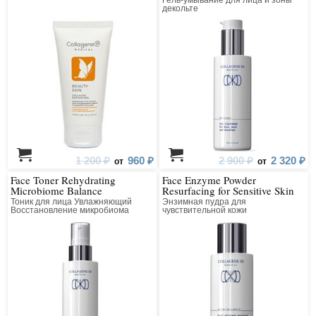
Гель-умывание для лица и зоны
декольте
1 200 ₽
960 ₽
2 900 ₽
2 320 ₽
от
от
Face Toner Rehydrating
Face Enzyme Powder
Microbiome Balance
Resurfacing for Sensitive Skin
Тоник для лица Увлажняющий
Энзимная пудра для
Восстановление микробиома
чувствительной кожи
Выравнивающая