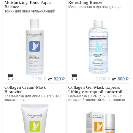
Moisturizing Tonic Aqua
Refreshing Breeze
Balance
Мицеллярная вода очищающая
Тоник для лица увлажняющий
1 150 ₽
920 ₽
1 000 ₽
800 ₽
от
от
Collagen Cream-Mask
Collagen Gel-Mask Express
Biorevital
Lifting с янтарной кислотой
Крем-маска для лица BIOREVITAL
Гель-маска EXPRESS LIFTING с
коллагеновая с
янтарной кислотой коллагеновая
восстанавливающим комплексом
для лица