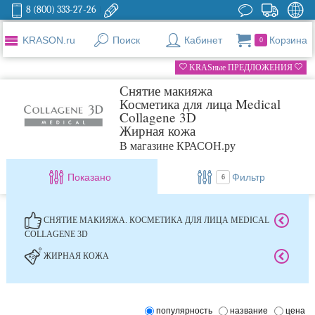
8 (800) 333-27-26
KRASON.ru
Поиск
Кабинет
Корзина
0
KRASные ПРЕДЛОЖЕНИЯ
Снятие макияжа
Косметика для лица Medical
Collagene 3D
Жирная кожа
В магазине КРАСОН.ру
Показано
Фильтр
6
СНЯТИЕ МАКИЯЖА. КОСМЕТИКА ДЛЯ ЛИЦА MEDICAL
COLLAGENE 3D
ЖИРНАЯ КОЖА
популярность
название
цена