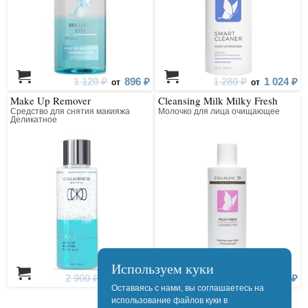
1 120 ₽
896 ₽
1 280 ₽
1 024 ₽
от
от
Make Up Remover
Cleansing Milk Milky Fresh
Средство для снятия макияжа
Молочко для лица очищающее
Деликатное
Используем куки
2 900 ₽
2 320 ₽
1 100 ₽
880 ₽
от
от
Оставаясь с нами, вы соглашаетесь на
использование файлов куки в