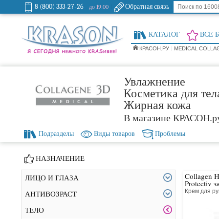
8 (800) 333-27-26
Обратная связь
до 19:00
КАТАЛОГ
ВСЕ 
КРАСОН.РУ
MEDICAL COLLA
Увлажнение
Косметика для тел
Жирная кожа
В магазине КРАСОН.р
Подразделы
Виды товаров
Проблемы
НАЗНАЧЕНИЕ
Collagen 
ЛИЦО И ГЛАЗА
Protectiv 
Крем для 
АНТИВОЗРАСТ
ТЕЛО