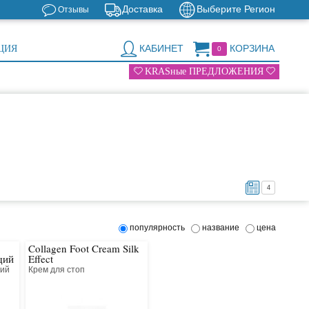
Доставка
Выберите Регион
Отзывы
КАБИНЕТ
КОРЗИНА
ЦИЯ
0
KRASные ПРЕДЛОЖЕНИЯ
4
популярность
название
цена
Collagen Foot Cream Silk
щий
Effect
щий
Крем для стоп