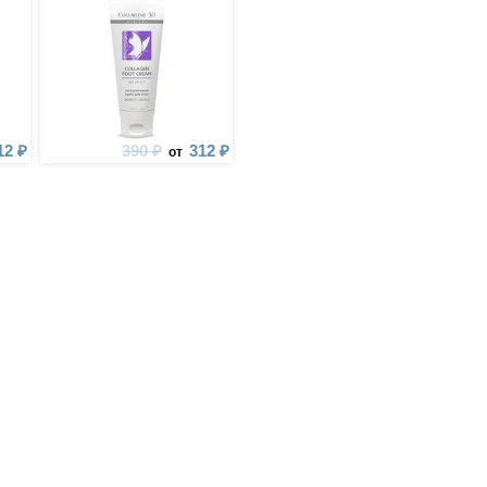
12 ₽
390 ₽
312 ₽
от