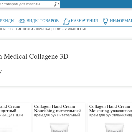
БРЕНДЫ
ВИДЫ ТОВАРОВ
НАЗНАЧЕНИЯ
ИНФОРМА
GENE 3D
ТИП КОЖИ - ЖИРНАЯ
ТЕЛО - УВЛАЖНЕНИЕ
а Medical Collagene 3D
у
Hand Cream
Collagen Hand Cream
Collagen Hand Cream
защитный
Nourishing питательный
Moisturing увлажняю
рук ЗАЩИТНЫЙ
Крем для рук Питательный
Крем для рук Увлажняю