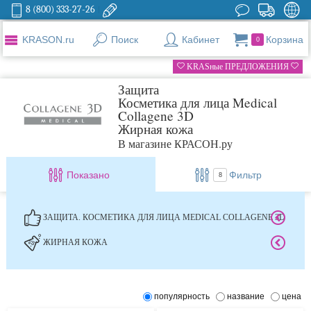
8 (800) 333-27-26
KRASON.ru
Поиск
Кабинет
Корзина
0
KRASные ПРЕДЛОЖЕНИЯ
Защита
Косметика для лица Medical
Collagene 3D
Жирная кожа
В магазине КРАСОН.ру
Показано
Фильтр
8
ЗАЩИТА. КОСМЕТИКА ДЛЯ ЛИЦА MEDICAL COLLAGENE 3D
ЖИРНАЯ КОЖА
популярность
название
цена