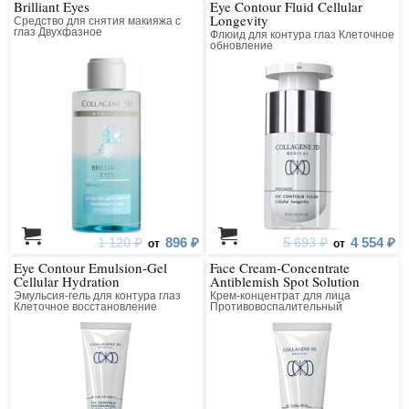
Brilliant Eyes
Eye Contour Fluid Cellular
Longevity
Средство для снятия макияжа с
глаз Двухфазное
Флюид для контура глаз Клеточное
обновление
1 120 ₽
896 ₽
5 693 ₽
4 554 ₽
от
от
Eye Contour Emulsion-Gel
Face Cream-Concentrate
Cellular Hydration
Antiblemish Spot Solution
Эмульсия-гель для контура глаз
Крем-концентрат для лица
Клеточное восстановление
Противовоспалительный
точечного действия