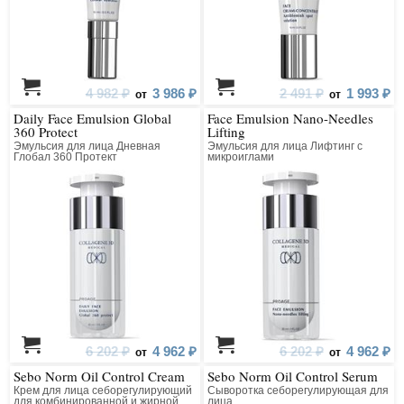
4 982 ₽
3 986 ₽
2 491 ₽
1 993 ₽
от
от
Daily Face Emulsion Global
Face Emulsion Nano-Needles
360 Protect
Lifting
Эмульсия для лица Дневная
Эмульсия для лица Лифтинг с
Глобал 360 Протект
микроиглами
6 202 ₽
4 962 ₽
6 202 ₽
4 962 ₽
от
от
Sebo Norm Oil Control Cream
Sebo Norm Oil Control Serum
Крем для лица себорегулирующий
Сыворотка себорегулирующая для
для комбинированной и жирной
лица