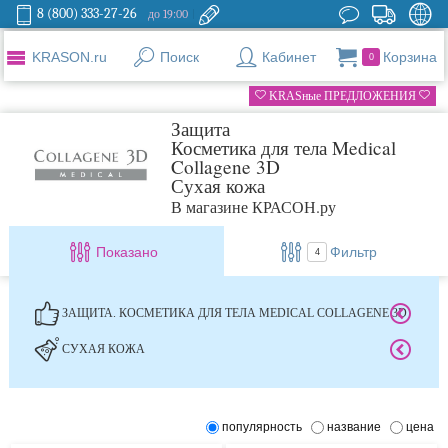
8 (800) 333-27-26
до 19:00
KRASON.ru
Поиск
Кабинет
Корзина
0
KRASные ПРЕДЛОЖЕНИЯ
Защита
Косметика для тела Medical
Collagene 3D
Сухая кожа
В магазине КРАСОН.ру
Показано
Фильтр
4
ЗАЩИТА. КОСМЕТИКА ДЛЯ ТЕЛА MEDICAL COLLAGENE 3D
СУХАЯ КОЖА
популярность
название
цена