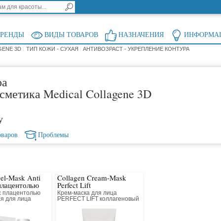
БРЕНДЫ
ВИДЫ ТОВАРОВ
НАЗНАЧЕНИЯ
ИНФОРМА
GENE 3D
ТИП КОЖИ - СУХАЯ
АНТИВОЗРАСТ - УКРЕПЛЕНИЕ КОНТУРА
ра
сметика Medical Collagene 3D
у
оваров
Проблемы
el-Mask Anti
Collagen Cream-Mask
 плацентолью
Perfect Lift
с плацентолью
Крем-маска для лица
я для лица
PERFECT LIFT коллагеновый
с антивозрастным
компонентом