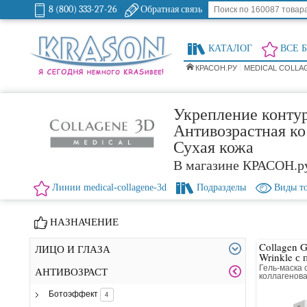
8 (800) 333-27-26
Обратная связь
КАТАЛОГ
ВСЕ 
КРАСОН.РУ
MEDICAL COLLA
Укрепление конту
Антивозрастная ко
Сухая кожа
В магазине КРАСОН.р
Линии medical-collagene-3d
Подразделы
Виды т
НАЗНАЧЕНИЕ
Collagen G
ЛИЦО И ГЛАЗА
Wrinkle с
Гель-маска 
АНТИВОЗРАСТ
коллагенова
Ботоэффект
4