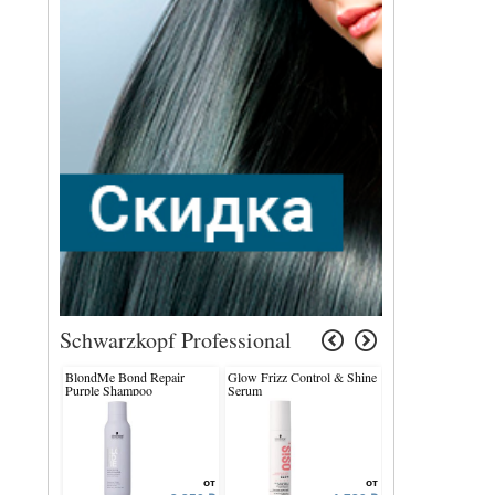
Schwarzkopf Professional
BlondMe Bond Repair
Glow Frizz Control & Shine
Q10+ Time Restore
Purple Shampoo
Serum
Micellar Shampoo
от
от