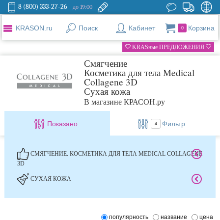
8 (800) 333-27-26
до 19:00
KRASON.ru
Поиск
Кабинет
Корзина
0
KRASные ПРЕДЛОЖЕНИЯ
Смягчение
Косметика для тела Medical
Collagene 3D
Сухая кожа
В магазине КРАСОН.ру
Показано
Фильтр
4
СМЯГЧЕНИЕ. КОСМЕТИКА ДЛЯ ТЕЛА MEDICAL COLLAGENE
3D
СУХАЯ КОЖА
популярность
название
цена