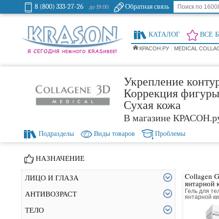
8 (800) 333-27-26
Обратная связь
до 19:00
КАТАЛОГ
ВСЕ 
КРАСОН.РУ
MEDICAL COLLA
Укрепление конту
Коррекция фигуры 
Сухая кожа
В магазине КРАСОН.р
Подразделы
Виды товаров
Проблемы
НАЗНАЧЕНИЕ
Collagen G
ЛИЦО И ГЛАЗА
янтарной 
Гель для те
АНТИВОЗРАСТ
янтарной к
коллагенов
ТЕЛО