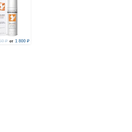
50 ₽
1 800 ₽
от