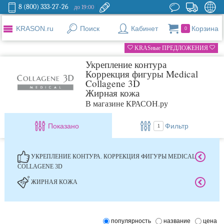
8 (800) 333-27-26
до 19:00
KRASON.ru
Поиск
Кабинет
Корзина
0
KRASные ПРЕДЛОЖЕНИЯ
Укрепление контура
Коррекция фигуры Medical
Collagene 3D
Жирная кожа
В магазине КРАСОН.ру
Показано
Фильтр
1
УКРЕПЛЕНИЕ КОНТУРА. КОРРЕКЦИЯ ФИГУРЫ MEDICAL
COLLAGENE 3D
ЖИРНАЯ КОЖА
популярность
название
цена