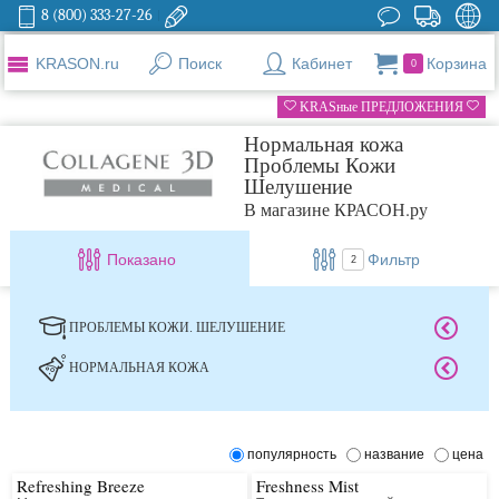
8 (800) 333-27-26
KRASON.ru
Поиск
Кабинет
Корзина
0
KRASные ПРЕДЛОЖЕНИЯ
Нормальная кожа
Проблемы Кожи
Шелушение
В магазине КРАСОН.ру
Показано
Фильтр
2
ПРОБЛЕМЫ КОЖИ. ШЕЛУШЕНИЕ
НОРМАЛЬНАЯ КОЖА
популярность
название
цена
Refreshing Breeze
Freshness Mist