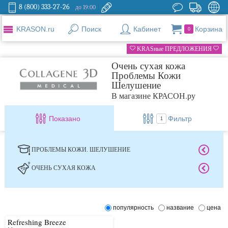
8 (800) 333-27-26
до 19:00
KRASON.ru
Поиск
Кабинет
Корзина
0
KRASные ПРЕДЛОЖЕНИЯ
Очень сухая кожа
Проблемы Кожи
Шелушение
В магазине КРАСОН.ру
Показано
Фильтр
1
ПРОБЛЕМЫ КОЖИ. ШЕЛУШЕНИЕ
ОЧЕНЬ СУХАЯ КОЖА
популярность
название
цена
Refreshing Breeze