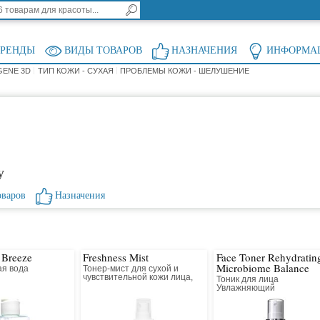
БРЕНДЫ
ВИДЫ ТОВАРОВ
НАЗНАЧЕНИЯ
ИНФОРМА
GENE 3D
ТИП КОЖИ - СУХАЯ
ПРОБЛЕМЫ КОЖИ - ШЕЛУШЕНИЕ
у
оваров
Назначения
 Breeze
Freshness Mist
Face Toner Rehydratin
Microbiome Balance
я вода
Тонер-мист для сухой и
я
чувствительной кожи лица,
Тоник для лица
шеи и зоны декольте
Увлажняющий
Восстановление микроб