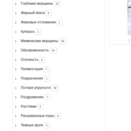
Глубокие морщины
22
Жирный блеск
9
Жировые отложения
1
Купероз
1
1
Мимические морщины
26
Обезвоженность
34
Отечность
6
Пигментация
7
Покраснения
1
Потеря упругости
39
Раздражение
7
Растяжки
2
Расширенные поры
6
Темные круги
5