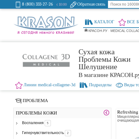
8 (800) 333-27-26
Обратная связь
с 10:00
КАТАЛОГ
ВСЕ 
КРАСОН.РУ
MEDICAL COLLA
Сухая кожа
Проблемы Кожи
Шелушение
В магазине КРАСОН.р
Линии medical-collagene-3d
Подразделы
Виды т
ПРОБЛЕМА
Refreshing
ПРОБЛЕМЫ КОЖИ
Мицеллярна
очищающа
Воспаления
5
Гиперчувствительность
2