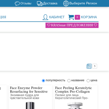
Доставка
Выберите Регион
Отзывы
КАБИНЕТ
КОРЗИНА
ЦИЯ
0
KRASные ПРЕДЛОЖЕНИЯ
5
популярность
название
цена
g
Face Enzyme Powder
Face Peeling Keratolytic
Resurfacing for Sensitive
Complex Pro-Collagen
Skin
Энзимная пудра для
Пилинг для лица
чувствительной кожи
Кератолитический Про-
иома
Выравнивающая
Коллагеновый Всесезонный