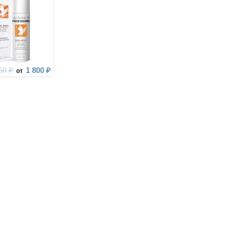
50 ₽
1 800 ₽
от