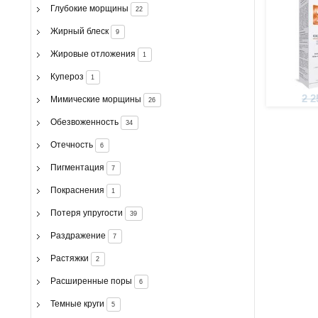
Глубокие морщины
22
Жирный блеск
9
Жировые отложения
1
Купероз
1
2 2
Мимические морщины
26
Обезвоженность
34
Отечность
6
Пигментация
7
Покраснения
1
Потеря упругости
39
Раздражение
7
Растяжки
2
Расширенные поры
6
Темные круги
5