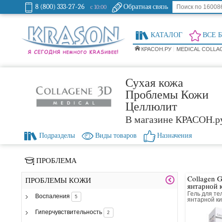
8 (800) 333-27-26
Обратная связь
с 10:00
КАТАЛОГ
ВСЕ 
КРАСОН.РУ
MEDICAL COLLA
Сухая кожа
Проблемы Кожи
Целлюлит
В магазине КРАСОН.р
Подразделы
Виды товаров
Назначения
ПРОБЛЕМА
Collagen G
ПРОБЛЕМЫ КОЖИ
янтарной 
Гель для те
Воспаления
5
янтарной к
коллагенов
Гиперчувствительность
2