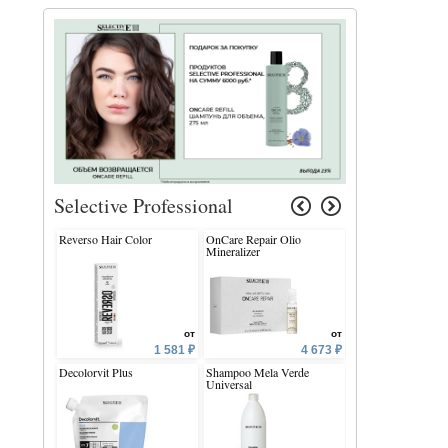
Selective Professional
Reverso Hair Color
OnCare Repair Olio
OnCare Color Bloc
Mineralizer
Conditioner Stabili
3.0-4.5
от
от
1 581 ₽
4 673 ₽
Decolorvit Plus
Shampoo Mela Verde
Shape Strong Mous
Universal