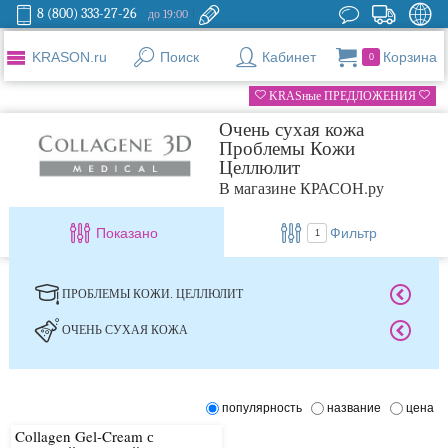
8 (800) 333-27-26
до 19:00
KRASON.ru
Поиск
Кабинет
Корзина
0
KRASные ПРЕДЛОЖЕНИЯ
Очень сухая кожа
Проблемы Кожи
Целлюлит
В магазине КРАСОН.ру
Показано
Фильтр
1
ПРОБЛЕМЫ КОЖИ. ЦЕЛЛЮЛИТ
ОЧЕНЬ СУХАЯ КОЖА
популярность
название
цена
Collagen Gel-Cream с