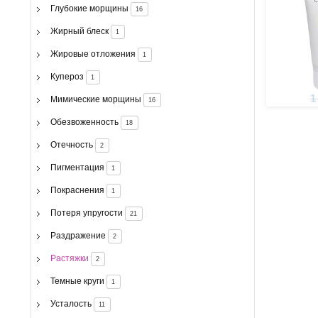
Глубокие морщины
16
Жирный блеск
1
Жировые отложения
1
Купероз
1
1
Мимические морщины
16
Обезвоженность
18
Отечность
2
Пигментация
1
Покраснения
1
Потеря упругости
21
Раздражение
2
Растяжки
2
Темные круги
1
Усталость
11