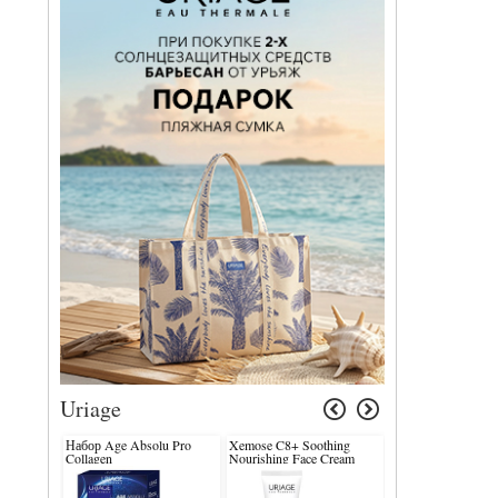
Uriage
Набор Age Absolu Pro
Xemose C8+ Soothing
D.S. Soft Balancin
Collagen
Nourishing Face Cream
Shampoo