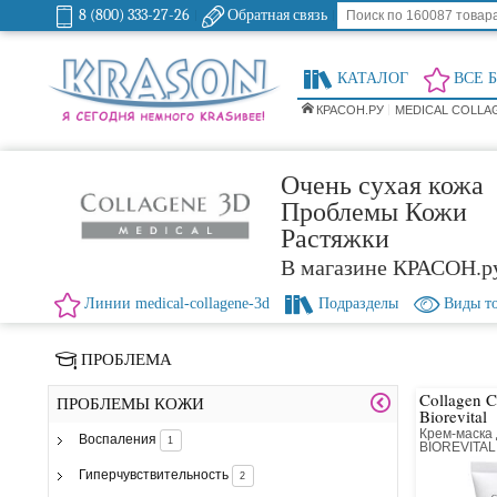
8 (800) 333-27-26
Обратная связь
КАТАЛОГ
ВСЕ 
КРАСОН.РУ
MEDICAL COLLA
Очень сухая кожа
Проблемы Кожи
Растяжки
В магазине КРАСОН.р
Линии medical-collagene-3d
Подразделы
Виды т
ПРОБЛЕМА
Collagen 
ПРОБЛЕМЫ КОЖИ
Biorevital
Крем-маска
Воспаления
1
BIOREVITAL
восстанав
комплексом
Гиперчувствительность
2