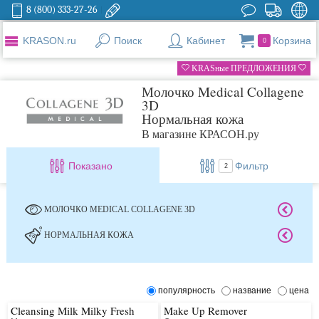
8 (800) 333-27-26
KRASON.ru
Поиск
Кабинет
Корзина
0
KRASные ПРЕДЛОЖЕНИЯ
Молочко Medical Collagene
3D
Нормальная кожа
В магазине КРАСОН.ру
Показано
Фильтр
2
МОЛОЧКО MEDICAL COLLAGENE 3D
НОРМАЛЬНАЯ КОЖА
популярность
название
цена
Cleansing Milk Milky Fresh
Make Up Remover