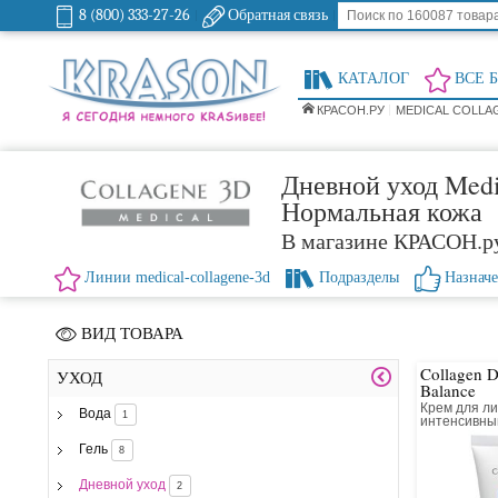
8 (800) 333-27-26
Обратная связь
КАТАЛОГ
ВСЕ 
КРАСОН.РУ
MEDICAL COLLA
Дневной уход Medi
Нормальная кожа
В магазине КРАСОН.р
Линии medical-collagene-3d
Подразделы
Назнач
ВИД ТОВАРА
Collagen 
УХОД
Balance
Крем для ли
Вода
1
интенсивн
и лифтинг 
Гель
8
Дневной уход
2