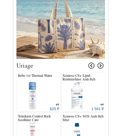
Uriage
Bebe 1st Thermal Water
Xemose C8+ Lipid-
Pruriced Soothing 
Replenishing Anti-Itch
Cream
от
от
825 ₽
1 561 ₽
Tolederm Control Rich
Xemose C8+ SOS Anti-Itch
Bariederm-Cica Oi
Soothing Care
Mist
Fissures Cracks