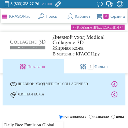
8 (800) 333-27-26
с 10:00
KRASON.ru
Поиск
Кабинет
Корзина
0
KRASные ПРЕДЛОЖЕНИЯ
Дневной уход Medical
Collagene 3D
Жирная кожа
В магазине КРАСОН.ру
Показано
Фильтр
1
ДНЕВНОЙ УХОД MEDICAL COLLAGENE 3D
ЖИРНАЯ КОЖА
популярность
название
цена
Daily Face Emulsion Global