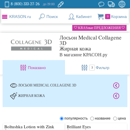
8 (800) 333-27-26
до 19:00
KRASON.ru
Поиск
Кабинет
Корзина
0
KRASные ПРЕДЛОЖЕНИЯ
Лосьон Medical Collagene
3D
Жирная кожа
В магазине КРАСОН.ру
Показано
Фильтр
3
ЛОСЬОН MEDICAL COLLAGENE 3D
ЖИРНАЯ КОЖА
популярность
название
цена
Boltushka Lotion with Zink
Brilliant Eyes