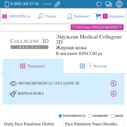
8 (800) 333-27-26
с 10:00
KRASON.ru
Поиск
Кабинет
Корзина
0
KRASные ПРЕДЛОЖЕНИЯ
Эмульсия Medical Collagene
3D
Жирная кожа
В магазине КРАСОН.ру
Показано
Фильтр
3
ЭМУЛЬСИЯ MEDICAL COLLAGENE 3D
ЖИРНАЯ КОЖА
популярность
название
цена
Daily Face Emulsion Global
Face Emulsion Nano-Needles