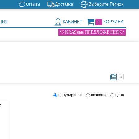
Доставка
Выберите Регион
Отзывы
КАБИНЕТ
КОРЗИНА
ЦИЯ
0
KRASные ПРЕДЛОЖЕНИЯ
3
популярность
название
цена
g
иома