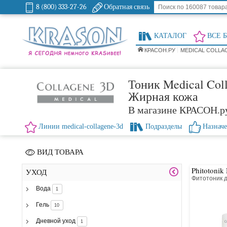
8 (800) 333-27-26
Обратная связь
КАТАЛОГ
ВСЕ 
КРАСОН.РУ
MEDICAL COLLA
Тоник Medical Col
Жирная кожа
В магазине КРАСОН.р
Линии medical-collagene-3d
Подразделы
Назнач
ВИД ТОВАРА
Phitotonik 
УХОД
Фитотоник 
Вода
1
Гель
10
Дневной уход
1