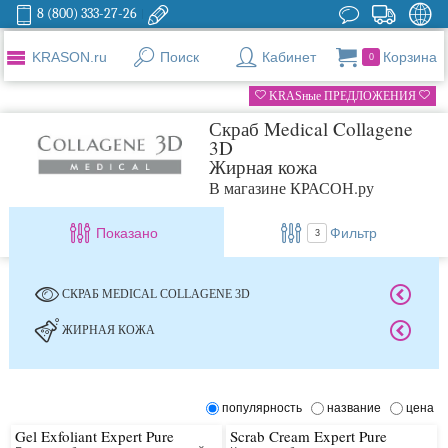
8 (800) 333-27-26
KRASON.ru
Поиск
Кабинет
Корзина
0
KRASные ПРЕДЛОЖЕНИЯ
Скраб Medical Collagene
3D
Жирная кожа
В магазине КРАСОН.ру
Показано
Фильтр
3
СКРАБ MEDICAL COLLAGENE 3D
ЖИРНАЯ КОЖА
популярность
название
цена
Gel Exfoliant Expert Pure
Scrab Cream Expert Pure