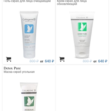
Гель-скраб для лица очищающий
Крем-скраб для лица
обновляющий
800 ₽
640 ₽
800 ₽
640 ₽
от
от
Detox Pure
Маска-скраб угольная