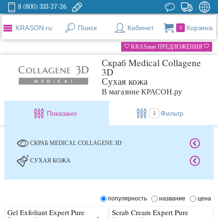
8 (800) 333-27-26
KRASON.ru
Поиск
Кабинет
Корзина
0
KRASные ПРЕДЛОЖЕНИЯ
Скраб Medical Collagene
3D
Сухая кожа
В магазине КРАСОН.ру
Показано
Фильтр
2
СКРАБ MEDICAL COLLAGENE 3D
СУХАЯ КОЖА
популярность
название
цена
Gel Exfoliant Expert Pure
Scrab Cream Expert Pure