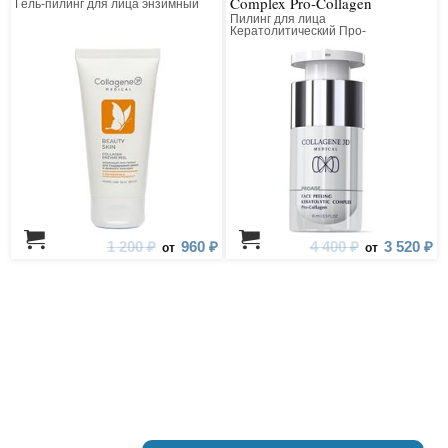
Complex Pro-Collagen
Гель-пилинг для лица энзимный
Пилинг для лица
Кератолитический Про-
Коллагеновый Всесезонный
1 200 ₽
960 ₽
4 400 ₽
3 520 ₽
от
от