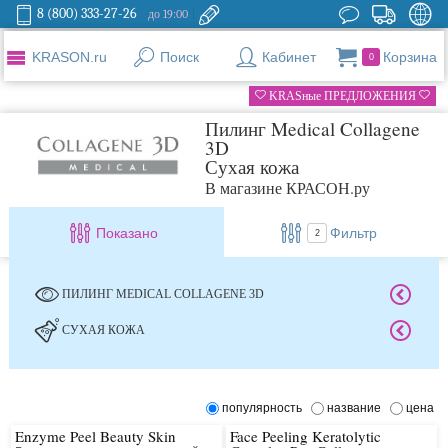
8 (800) 333-27-26
до 19:00
KRASON.ru
Поиск
Кабинет
Корзина
0
KRASные ПРЕДЛОЖЕНИЯ
Пилинг Medical Collagene
3D
Сухая кожа
В магазине КРАСОН.ру
Показано
Фильтр
2
ПИЛИНГ MEDICAL COLLAGENE 3D
СУХАЯ КОЖА
популярность
название
цена
Enzyme Peel Beauty Skin
Face Peeling Keratolytic