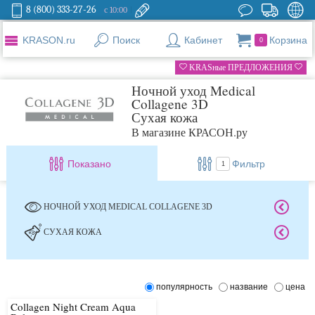
8 (800) 333-27-26
с 10:00
KRASON.ru
Поиск
Кабинет
Корзина
0
KRASные ПРЕДЛОЖЕНИЯ
Ночной уход Medical
Collagene 3D
Сухая кожа
В магазине КРАСОН.ру
Показано
Фильтр
1
НОЧНОЙ УХОД MEDICAL COLLAGENE 3D
СУХАЯ КОЖА
популярность
название
цена
Collagen Night Cream Aqua