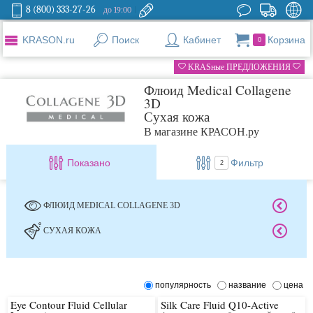
8 (800) 333-27-26
до 19:00
KRASON.ru
Поиск
Кабинет
Корзина
0
KRASные ПРЕДЛОЖЕНИЯ
Флюид Medical Collagene
3D
Сухая кожа
В магазине КРАСОН.ру
Показано
Фильтр
2
ФЛЮИД MEDICAL COLLAGENE 3D
СУХАЯ КОЖА
популярность
название
цена
Eye Contour Fluid Cellular
Silk Care Fluid Q10-Active