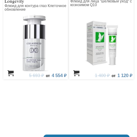
Longevity
Флюид для лица "шелковый уход" с
коэнзимом Q10
Флюид для контура глаз Клеточное
обновление
5 693 ₽
4 554 ₽
1 400 ₽
1 120 ₽
от
от