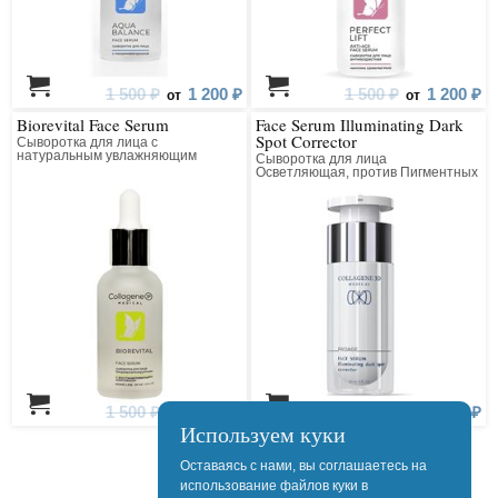
1 500 ₽
1 200 ₽
1 500 ₽
1 200 ₽
от
от
Biorevital Face Serum
Face Serum Illuminating Dark
Spot Corrector
Сыворотка для лица с
натуральным увлажняющим
Сыворотка для лица
фактором
Осветляющая, против Пигментных
Пятен
1 500 ₽
1 200 ₽
6 202 ₽
4 962 ₽
от
от
Используем куки
Оставаясь с нами, вы соглашаетесь на
использование файлов куки в