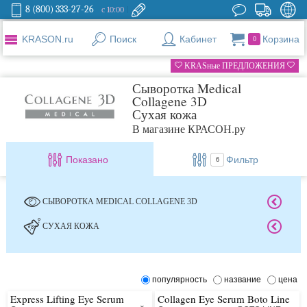
8 (800) 333-27-26
с 10:00
KRASON.ru
Поиск
Кабинет
Корзина
0
KRASные ПРЕДЛОЖЕНИЯ
Сыворотка Medical
Collagene 3D
Сухая кожа
В магазине КРАСОН.ру
Показано
Фильтр
6
СЫВОРОТКА MEDICAL COLLAGENE 3D
СУХАЯ КОЖА
популярность
название
цена
Express Lifting Eye Serum
Collagen Eye Serum Boto Line