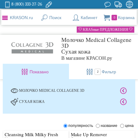
8 (800) 333-27-26
KRASON.ru
Поиск
Кабинет
Корзина
0
KRASные ПРЕДЛОЖЕНИЯ
Молочко Medical Collagene
3D
Сухая кожа
В магазине КРАСОН.ру
Показано
Фильтр
2
МОЛОЧКО MEDICAL COLLAGENE 3D
СУХАЯ КОЖА
популярность
название
цена
Cleansing Milk Milky Fresh
Make Up Remover