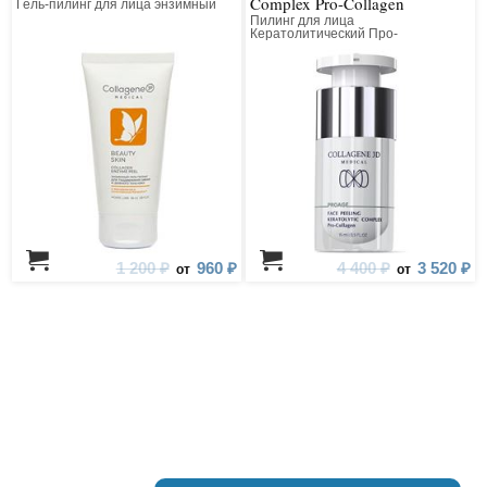
Complex Pro-Collagen
Гель-пилинг для лица энзимный
Пилинг для лица
Кератолитический Про-
Коллагеновый Всесезонный
1 200 ₽
960 ₽
4 400 ₽
3 520 ₽
от
от