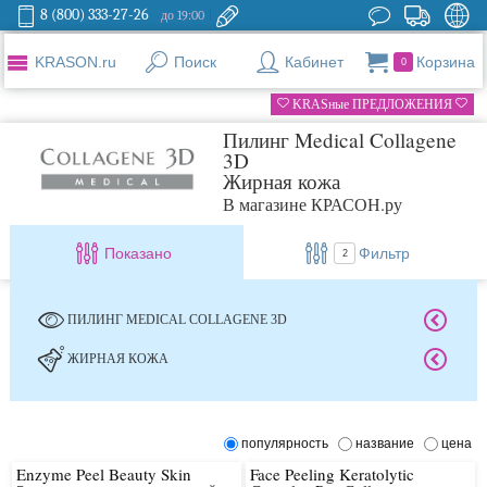
8 (800) 333-27-26
до 19:00
KRASON.ru
Поиск
Кабинет
Корзина
0
KRASные ПРЕДЛОЖЕНИЯ
Пилинг Medical Collagene
3D
Жирная кожа
В магазине КРАСОН.ру
Показано
Фильтр
2
ПИЛИНГ MEDICAL COLLAGENE 3D
ЖИРНАЯ КОЖА
популярность
название
цена
Enzyme Peel Beauty Skin
Face Peeling Keratolytic