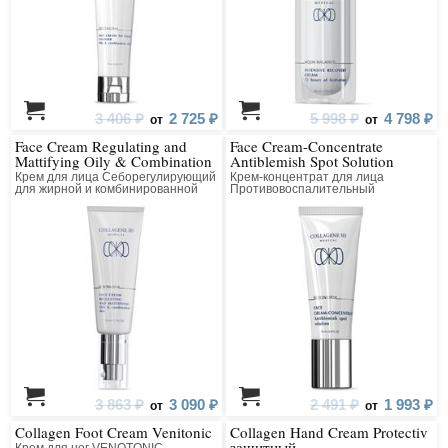
3 406 ₽
2 725 ₽
5 998 ₽
4 798 ₽
от
от
Face Cream Regulating and
Face Cream-Concentrate
Mattifying Oily & Combination
Antiblemish Spot Solution
Skin
Крем для лица Себорегулирующий
Крем-концентрат для лица
для жирной и комбинированной
Противовоспалительный
кожи
точечного действия
3 863 ₽
3 090 ₽
2 491 ₽
1 993 ₽
от
от
Collagen Foot Cream Venitonic
Collagen Hand Cream Protectiv
защитный
Крем для ног VENOTONIC