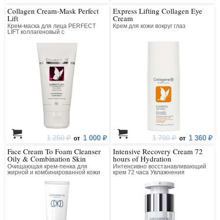
Collagen Cream-Mask Perfect
Express Lifting Collagen Eye
Lift
Cream
Крем-маска для лица PERFECT
Крем для кожи вокруг глаз
LIFT коллагеновый с
антивозрастным компонентом
1 250 ₽
1 000 ₽
1 700 ₽
1 360 ₽
от
от
Face Cream To Foam Cleanser
Intensive Recovery Cream 72
Oily & Combination Skin
hours of Hydration
Очищающая крем-пенка для
Интенсивно восстанавливающий
жирной и комбинированной кожи
крем 72 часа Увлажнения