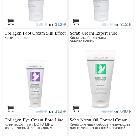
390 ₽
312 ₽
390 ₽
312 ₽
от
от
Collagen Foot Cream Silk Effect
Scrab Cream Expert Pure
Крем для стоп
Крем-скраб для лица
обновляющий
390 ₽
312 ₽
800 ₽
640 ₽
от
от
Collagen Eye Cream Boto Line
Sebo Norm Oil Control Cream
Крем вокруг глаз BOTO LINE
Крем для лица себорегулирующий
коллагеновый с пептидным
для комбинированной и жирной
комплексом
кожи