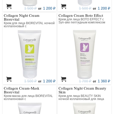
1 500 ₽
1 200 ₽
1 500 ₽
1 200 ₽
от
от
Collagen Night Cream
Collagen Cream Boto Effect
Biorevital
Крем для лица BOTO EFFECT с
Syn-ake пептидным комплексом
Крем для лица BIOREVITAL ночной
коллагеновый
коллагеновый с
восстанавливающим комплексом
1 500 ₽
1 200 ₽
1 700 ₽
1 360 ₽
от
от
Collagen Cream-Mask
Collagen Night Cream Beauty
Biorevital
Skin
Крем-маска для лица BIOREVITAL
Крем для лица BEAUTY SKIN
коллагеновая с
ночной коллагеновый для лица
восстанавливающим комплексом