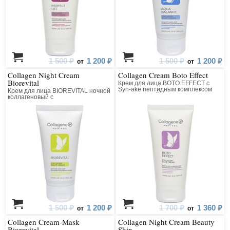
1 500 ₽
1 200 ₽
1 500 ₽
1 200 ₽
от
от
Collagen Night Cream
Collagen Cream Boto Effect
Biorevital
Крем для лица BOTO EFFECT с
Syn-ake пептидным комплексом
Крем для лица BIOREVITAL ночной
коллагеновый
коллагеновый с
восстанавливающим комплексом
1 500 ₽
1 200 ₽
1 700 ₽
1 360 ₽
от
от
Collagen Cream-Mask
Collagen Night Cream Beauty
Biorevital
Skin