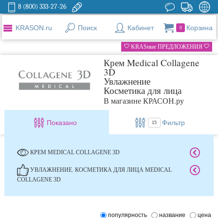
8 (800) 333-27-26
KRASON.ru
Поиск
Кабинет
Корзина
0
KRASные ПРЕДЛОЖЕНИЯ
Крем Medical Collagene
3D
Увлажнение
Косметика для лица
В магазине КРАСОН.ру
Показано
Фильтр
15
КРЕМ MEDICAL COLLAGENE 3D
УВЛАЖНЕНИЕ. КОСМЕТИКА ДЛЯ ЛИЦА MEDICAL
COLLAGENE 3D
популярность
название
цена