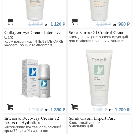
1 400 ₽
1 120 ₽
1 200 ₽
960 ₽
от
от
Collagen Eye Cream Intensive
Sebo Norm Oil Control Cream
Care
Крем для лица себорегулирующий
для комбинированной и жирной
Крем вокруг глаз INTENSIVE CARE
кожи
коллагеновый с комплексом
Beautifeye
1 700 ₽
1 360 ₽
1 500 ₽
1 200 ₽
от
от
Intensive Recovery Cream 72
Scrab Cream Expert Pure
hours of Hydration
Крем-скраб для лица
обновляющий
Интенсивно восстанавливающий
крем 72 часа Увлажнения