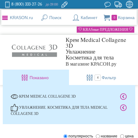
8 (800) 333-27-26
до 19:00
KRASON.ru
Поиск
Кабинет
Корзина
0
KRASные ПРЕДЛОЖЕНИЯ
Крем Medical Collagene
3D
Увлажнение
Косметика для тела
В магазине КРАСОН.ру
Показано
Фильтр
4
КРЕМ MEDICAL COLLAGENE 3D
УВЛАЖНЕНИЕ. КОСМЕТИКА ДЛЯ ТЕЛА MEDICAL
COLLAGENE 3D
популярность
название
цена