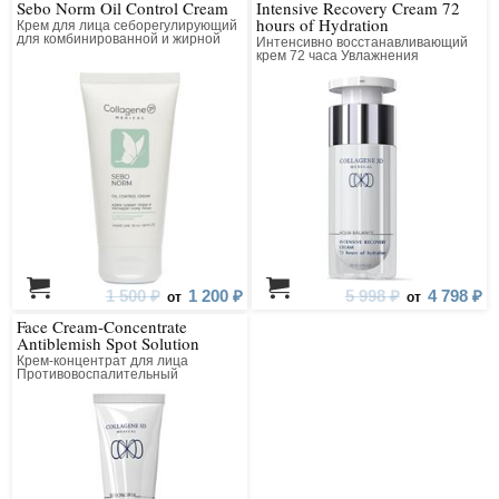
Sebo Norm Oil Control Cream
Intensive Recovery Cream 72
hours of Hydration
Крем для лица себорегулирующий
для комбинированной и жирной
Интенсивно восстанавливающий
кожи
крем 72 часа Увлажнения
1 500 ₽
1 200 ₽
5 998 ₽
4 798 ₽
от
от
Face Cream-Concentrate
Antiblemish Spot Solution
Крем-концентрат для лица
Противовоспалительный
точечного действия