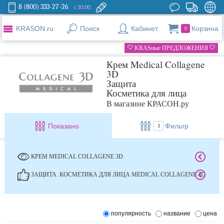
8 (800) 333-27-26
с 10:00
KRASON.ru
Поиск
Кабинет
Корзина
0
KRASные ПРЕДЛОЖЕНИЯ
Крем Medical Collagene
3D
Защита
Косметика для лица
В магазине КРАСОН.ру
Показано
Фильтр
3
КРЕМ MEDICAL COLLAGENE 3D
ЗАЩИТА. КОСМЕТИКА ДЛЯ ЛИЦА MEDICAL COLLAGENE 3D
популярность
название
цена