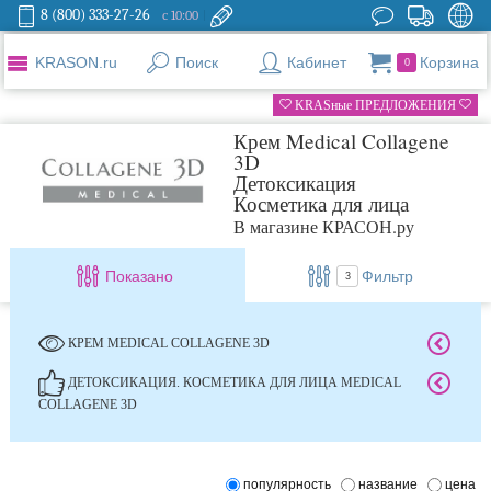
8 (800) 333-27-26
с 10:00
KRASON.ru
Поиск
Кабинет
Корзина
0
KRASные ПРЕДЛОЖЕНИЯ
Крем Medical Collagene
3D
Детоксикация
Косметика для лица
В магазине КРАСОН.ру
Показано
Фильтр
3
КРЕМ MEDICAL COLLAGENE 3D
ДЕТОКСИКАЦИЯ. КОСМЕТИКА ДЛЯ ЛИЦА MEDICAL
COLLAGENE 3D
популярность
название
цена